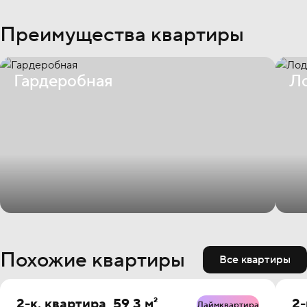
Преимущества квартиры
Гардеробная
Л
Похожие квартиры
Все квартиры
2-к. квартира, 59,3 м²
2-
Лаймквартира