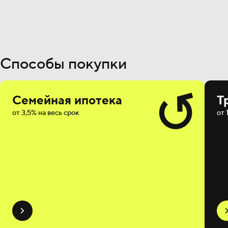
Способы покупки
Семейная ипотека
Т
от 3,5% на весь срок
от 
Мотив
на
Мотивируют
поряд