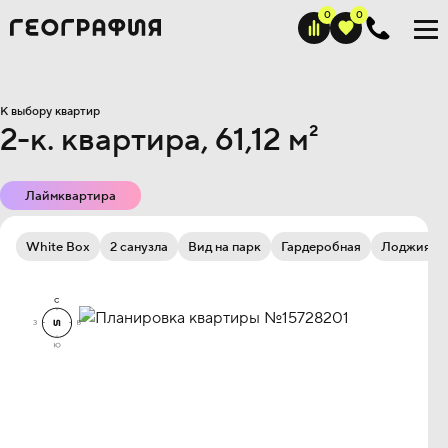
К выбору квартир
2-к. квартира, 61,12 м²
Лаймквартира
White Box
2 санузла
Вид на парк
Гардеробная
Лоджия