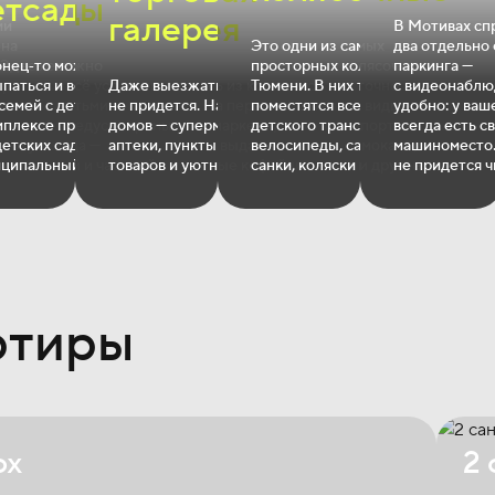
етсады
галерея
ми
В Мотивах сп
ена
Это одни из самых
два отдельно
Здесь есть
нец‐то можно
просторных колясочных в
паркинга —
гр
паться и всё успевать.
Даже выезжать из комплекса
Тюмени. В них точно
с видеонаблю
ных —
семей с детьми
не придется. На первом этаже
поместятся все виды
удобно: у ваш
мплексе предусмотрены
домов — супермаркеты,
детского транспорта —
всегда есть с
стоту
детских сада —
аптеки, пункты выдачи
велосипеды, самокаты,
машиноместо.
ципальный и частный.
товаров и уютные кофейни.
санки, коляски и другие.
не придется ч
ртиры
ox
2 