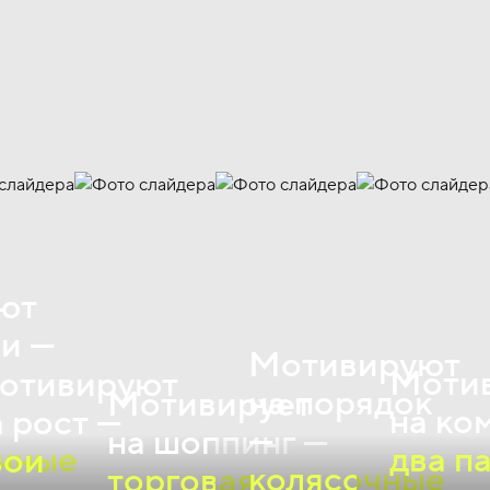
ют
ки —
Мотивируют
Моти
отивируют
на порядок
Мотивирует
на ко
а рост —
—
на шоппинг —
чные
два п
вои
колясочные
торговая