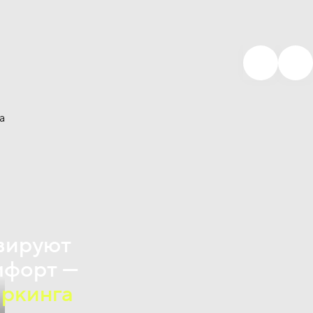
вируют
мфорт —
аркинга