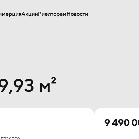
ммерция
Акции
Риелторам
Новости
9,93 м²
9 490 0