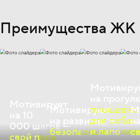
Преимущества ЖК
Мотивиру
на прогул
Мотивирует
площадка
Мотивируют
М
на 10
для собак
на развитие —
н
000 шагов —
и лапомое
безопасные
с
свой парк