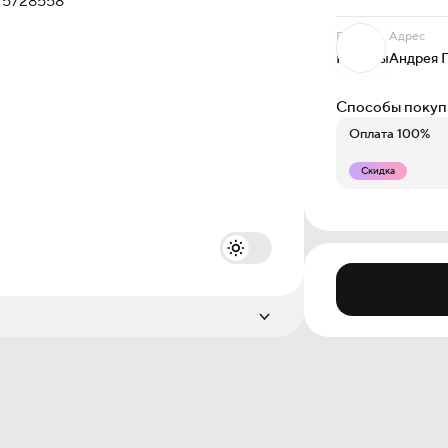
Проект
Адрес
Мотивы
Андрея 
Способы покуп
Оплата 100%
Скидка
Этаж
12 из 14