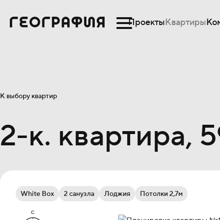
Проекты
Квартиры
Ко
К выбору квартир
2-к. квартира, 5
White Box
2 санузла
Лоджия
Потолки 2,7м