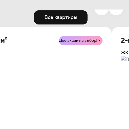
Все квартиры
 м²
2-
Две акции на выбор
ЖК 