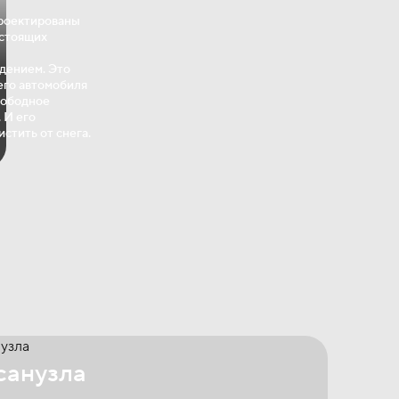
роектированы
 стоящих
дением. Это
его автомобиля
вободное
 И его
истить от снега.
санузла