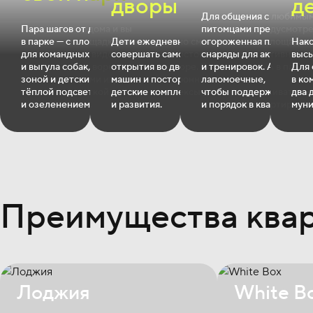
дворы
д
Для общения с любимы
Пара шагов от дома и вы
питомцами предусмотр
в парке — с площадками
Дети ежедневно смогут
огороженная площадка. 
Нако
для командных видов спорта
совершать самостоятельные
снаряды для активных и
высы
и выгула собак, воркаут
открытия во дворе. В них нет
и тренировок. А в парад
Для 
зоной и детскими игровыми,
машин и посторонних: только
лапомоечные,
в ко
тёплой подсветкой
детские комплексы для игр
чтобы поддерживать чи
два 
и озеленением.
и развития.
и порядок в квартире.
муни
Преимущества ква
Лоджия
White B