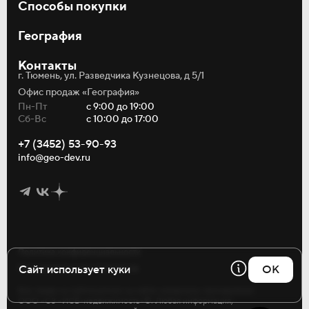
Способы покупки
Студии
Однокомнатные
Ипотека
Двухкомнатные
География
Рассрочка
Трёхкомнатные
Материнский капитал
О компании
Коммерция
Трейд-ин
Контакты
Акции и новости
Кладовые
г. Тюмень, ул. Разведчика Кузнецова, д 5/1
Статьи
Паркинг
Тендеры
Офис продаж «География»
Риелторам
Пн-Пт
с 9:00 до 19:00
Контакты
Сб-Вс
с 10:00 до 17:00
Реферальная программа
Инфо
+7 (3452) 53-90-93
Безопасность
info@geo-dev.ru
Политика конфиденциальности
Сайт использует куки
OK
Пользовательское соглашение
Все права на публикуемые на сайте материалы принадлежат
Используя сайт география.рф, Вы соглашаетесь
ООО «СЗ «ИСБ-недвижимость»©. Любая информация,