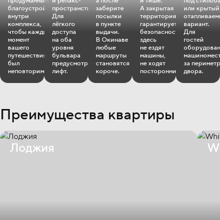
продуманным
и релакс‐
а после
и тише.
под стилоб
благоустройством
пространствами.
заберите
А закрытая
или крытый
внутри
Для
посылки
территория
отапливае
комплекса,
лёгкого
в пункте
гарантирует
вариант.
чтобы каждый
доступа
выдачи.
безопасность:
Для
момент
на оба
В Окинаве
здесь
гостей
вашего
уровня
любые
не ездят
оборудова
путешествия
бульвара
маршруты
машины,
машиномес
был
предусмотрен
становятся
не ходят
за перимет
неповторим.
лифт.
короче.
посторонние.
двора.
Преимущества квартиры
Лоджия
Wh