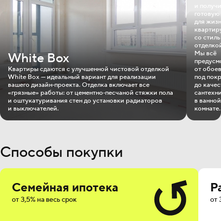
и получ
готовую
для жиз
квартир
со стил
отделко
Мы всё
White Box
предусм
Квартиры сдаются с улучшенной чистовой отделкой
от обое
White Box — идеальный вариант для реализации
под пок
вашего дизайн‐проекта. Отделка включает все
до каче
«грязные» работы: от цементно‐песчаной стяжки пола
сантехн
и оштукатуривания стен до установки радиаторов
в ванной
и выключателей.
комнате.
Способы покупки
Семейная ипотека
Р
от 3,5% на весь срок
от 