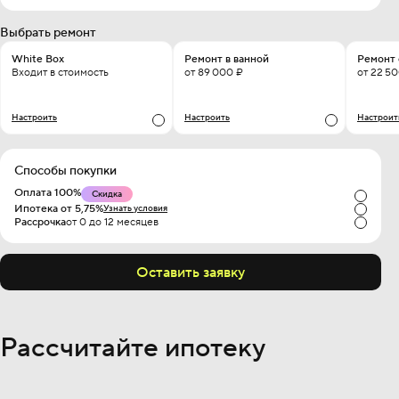
Выбрать ремонт
White Box
Ремонт в ванной
Ремонт 
Входит в стоимость
от 89 000 ₽
от 22 5
Настроить
Настроить
Настроит
Способы покупки
Оплата 100%
Скидка
Ипотека от 5,75%
Узнать условия
Рассрочка
от 0 до 12 месяцев
Оставить заявку
Рассчитайте ипотеку