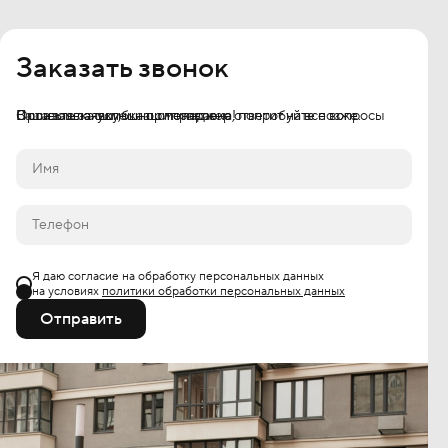
Заказать звонок
Оставьте заявку, и наш менеджер ответит на все вопросы
Ваша заявка успешно отправлена!
Произошла ошибка при отправке, попробуйте позже.
Я даю согласие на обработку персональных данных
на условиях
политики обработки персональных данных
Отправить