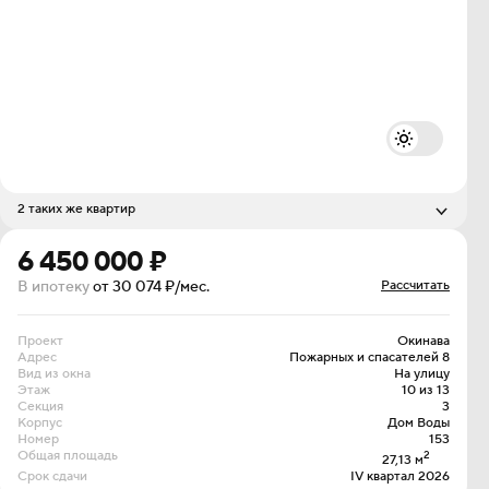
2 таких же квартир
Стоимость
Этаж
6 400 000 ₽
6 450 000 ₽
7 из 13
6 450 000 ₽
11 из 13
В ипотеку
от 30 074 ₽/мес.
Рассчитать
Проект
Окинава
Адрес
Пожарных и спасателей 8
Вид из окна
На улицу
Этаж
10 из 13
Секция
3
Корпус
Дом Воды
Номер
153
Общая площадь
2
27,13 м
Срок сдачи
IV квартал 2026