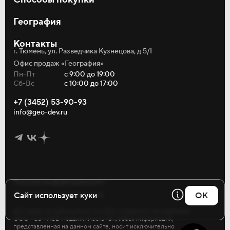
Студии
Однокомнатные
Ипотека
Двухкомнатные
География
Рассрочка
Трёхкомнатные
Материнский капитал
О компании
Коммерция
Трейд-ин
Контакты
Акции и новости
Кладовые
г. Тюмень, ул. Разведчика Кузнецова, д 5/1
Статьи
Паркинг
Тендеры
Офис продаж «География»
Риелторам
Пн-Пт
с 9:00 до 19:00
Контакты
Сб-Вс
с 10:00 до 17:00
Реферальная программа
Инфо
+7 (3452) 53-90-93
Безопасность
info@geo-dev.ru
Политика конфиденциальности
Сайт использует куки
OK
Пользовательское соглашение
Все права на публикуемые на сайте материалы принадлежат
Используя сайт география.рф, Вы соглашаетесь
ООО «СЗ «ИСБ-недвижимость»©. Любая информация,
с использованием файлов cookie, которые указаны
представленная на данном сайте, носит исключительно