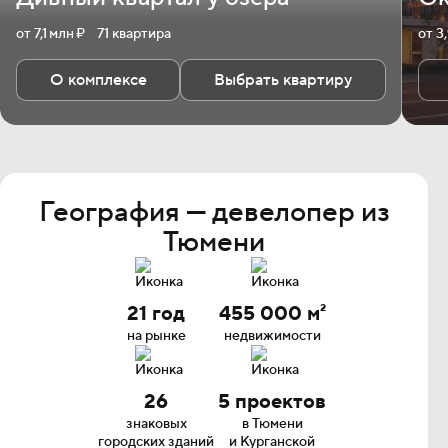
от 7,1 млн ₽
71 квартира
от 3
О комплексе
Выбрать квартиру
География — девелопер из
Тюмени
21 год
455 000 м²
на рынке
недвижимости
26
5 проектов
знаковых
в Тюмени
городских зданий
и Курганской