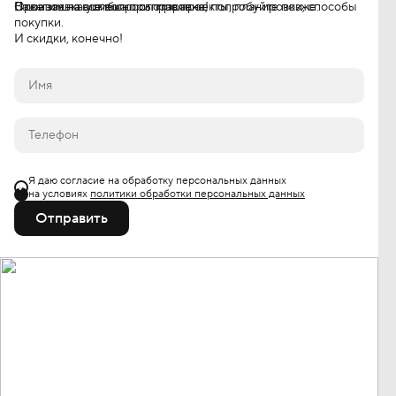
Ответим на все вопросы про проекты, планировки, способы
Ваша заявка успешно отправлена!
Произошла ошибка при отправке, попробуйте позже.
покупки.
И скидки, конечно!
Я даю согласие на обработку персональных данных
на условиях
политики обработки персональных данных
Отправить