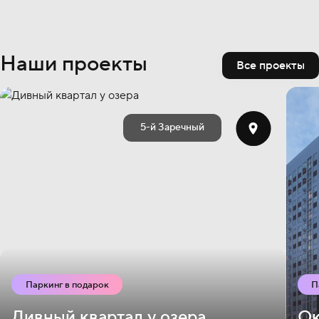
Наши проекты
Все проекты
5-й Заречный
Паркинг в подарок
П
Дивный квартал у озера
Ок