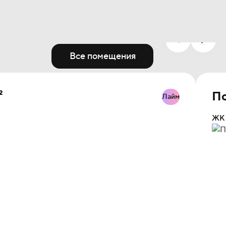
Все помещения
²
По
Лайм
ЖК 