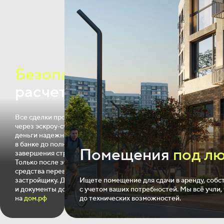
Безопасные
расчеты
Все сделки проходят
через эскроу‐счета — ваши
деньги надежно хранятся
в банке до полного
Помещения
под л
завершения строительства.
Только после этого
средства переводятся
застройщику. Декларации
Ищете помещение для сдачи в аренду, соб
и документы доступны
с учетом ваших потребностей. Мы всё учли
на
дом.рф
до технических возможностей.