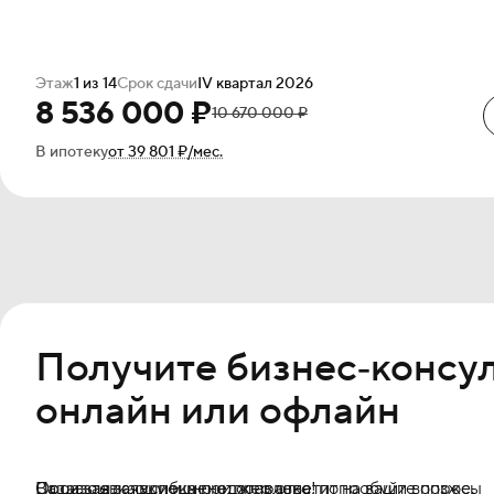
Этаж
1 из 14
Срок сдачи
IV квартал 2026
8 536 000 ₽
10 670 000 ₽
В ипотеку
от 39 801 ₽/мес.
Получите бизнес‐консу
онлайн или офлайн
Оставьте заявку, и менеджер ответит на ваши вопросы
Ваша заявка успешно отправлена!
Произошла ошибка при отправке, попробуйте позже.