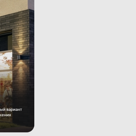
ный вариант
ожения