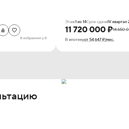
Этаж
1 из 14
Срок сдачи
IV квартал
11 720 000 ₽
14 650 
В избранном у 8
В ипотеку
от 54 647 ₽/мес.
льтацию