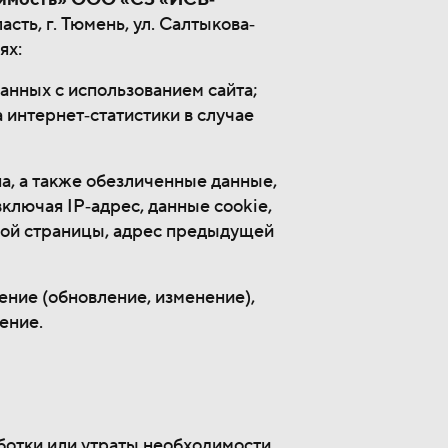
ть, г. Тюмень, ул. Салтыкова‐
ях:
анных с использованием сайта;
а интернет‐статистики в случае
а, а также обезличенные данные,
 включая IP‐адрес, данные cookie,
емой страницы, адрес предыдущей
нение (обновление, изменение),
ение.
аботки или утраты необходимости