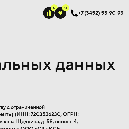
+7 (3452) 53-90-93
альных данных
тву с ограниченной
ент»)
(ИНН: 7203536230, ОГРН:
ыкова‐Щедрина, д. 58, помещ. 4,
имость» ООО «СЗ «ИСБ‐