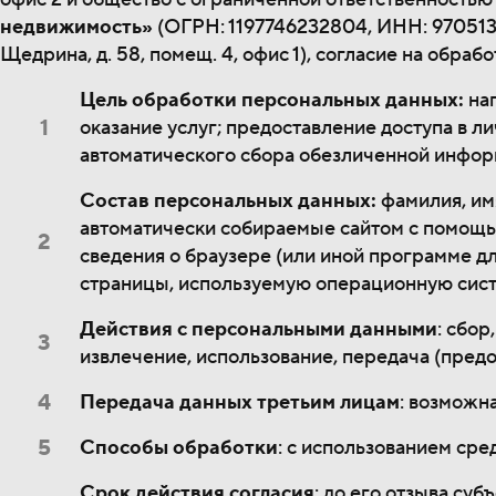
недвижимость»
(ОГРН: 1197746232804, ИНН: 9705130
Щедрина, д. 58, помещ. 4, офис 1), согласие на обра
Цель обработки персональных данных:
нап
оказание услуг; предоставление доступа в ли
автоматического сбора обезличенной инфор
Состав персональных данных:
фамилия, имя
автоматически собираемые сайтом с помощь
сведения о браузере (или иной программе дл
страницы, используемую операционную сист
Действия с персональными данными
: сбор
извлечение, использование, передача (предо
Передача данных третьим лицам
: возможн
Способы обработки
: с использованием сре
Срок действия согласия
: до его отзыва су