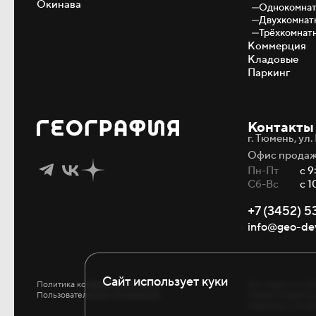
Окинава
Однокомна
Двухкомнат
Трёхкомнат
Коммерция
Кладовые
Паркинг
Контакты
г. Тюмень, ул
Офис продаж
Пн-Пт
с 9
Сб-Вс
с 1
+7 (3452) 5
info@geo-dev
Сайт использует куки
Политика конфиденциальности
Все права на пу
Пользовательское соглашение
Любая информаци
характер и не я