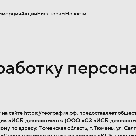
ммерция
Акции
Риелторам
Новости
работку персон
 на сайте
https://география.рф
, предоставляет общес
ик «ИСБ‐девелопмент» (ООО «СЗ «ИСБ‐девелопм
 по адресу: Тюменская область, г. Тюмень, ул. Салт
ю
«Специализированный застройщик «ИСБ‐недвиж