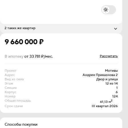
2 таких же квартир
Стоимость
Этаж
9 730 000 ₽
9 660 000 ₽
13 из 14
10 390 000 ₽
14 из 14
В ипотеку
от 33 781 ₽/мес.
Рассчитать
Проект
Мотивы
Адрес
Андрея Приказнова 2
Вид из окна
Двор и улица
Этаж
12 из 14
Секция
1
Корпус
6
Номер
124
Общая площадь
2
61,13 м
Срок сдачи
III квартал 2026
Способы покупки