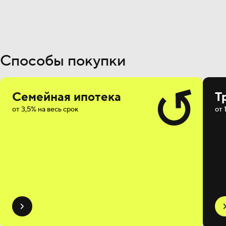
Способы покупки
Семейная ипотека
Т
от 3,5% на весь срок
от 
Мотив
на
Мотивируют
поряд
Мотивирует