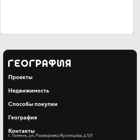
Проекты
Мотивы
Недвижимость
Дивный квартал у озера
Окинава
Квартиры
Способы покупки
Студии
Однокомнатные
Ипотека
Двухкомнатные
География
Рассрочка
Трёхкомнатные
Материнский капитал
О компании
Коммерция
Трейд-ин
Контакты
Акции и новости
Кладовые
г. Тюмень, ул. Разведчика Кузнецова, д 5/1
Статьи
Паркинг