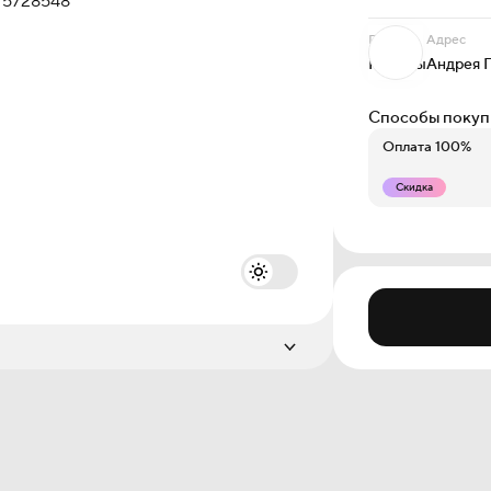
Проект
Адрес
Мотивы
Андрея 
Способы покуп
Оплата 100%
Скидка
Этаж
11 из 14
12 из 14
13 из 14