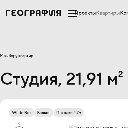
Проекты
Квартиры
Ко
К выбору квартир
Студия, 21,91 м²
White Box
Балкон
Потолки 2,7м