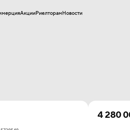
ммерция
Акции
Риелторам
Новости
4 280 0