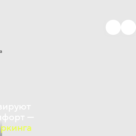
вируют
мфорт —
аркинга