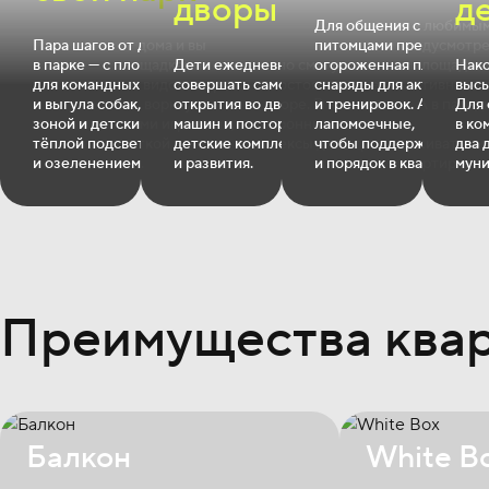
дворы
д
Для общения с любимы
Пара шагов от дома и вы
питомцами предусмотр
в парке — с площадками
Дети ежедневно смогут
огороженная площадка. 
Нако
для командных видов спорта
совершать самостоятельные
снаряды для активных и
высы
и выгула собак, воркаут
открытия во дворе. В них нет
и тренировок. А в парад
Для 
зоной и детскими игровыми,
машин и посторонних: только
лапомоечные,
в ко
тёплой подсветкой
детские комплексы для игр
чтобы поддерживать чи
два 
и озеленением.
и развития.
и порядок в квартире.
муни
Преимущества ква
Балкон
White B