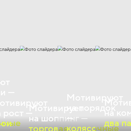
ют
ки —
Мотивируют
Моти
отивируют
на порядок
Мотивирует
на ко
а рост —
—
на шоппинг —
чные
два п
вои
колясочные
торговая