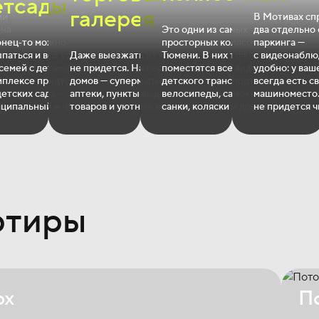
етсады
галерея
ми
В Мотивах сп
ена
Это одни из самых
два отдельно
Здесь есть
нец‐то можно
просторных колясочных в
паркинга —
гр
паться и всё успевать.
Даже выезжать из комплекса
Тюмени. В них точно
с видеонаблю
ных —
семей с детьми
не придется. На первом этаже
поместятся все виды
удобно: у ваш
мплексе предусмотрены
домов — супермаркеты,
детского транспорта —
всегда есть с
стоту
детских сада —
аптеки, пункты выдачи
велосипеды, самокаты,
машиноместо.
ципальный и частный.
товаров и уютные кофейни.
санки, коляски и другие.
не придется ч
ртиры
ox
По