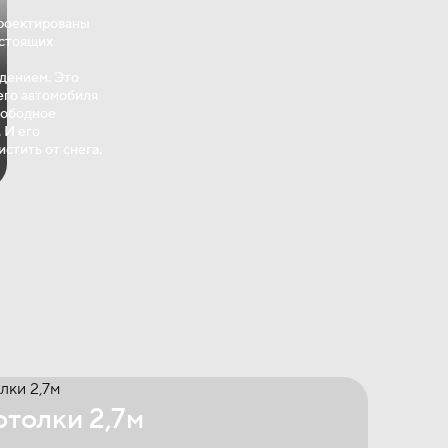
роектированы
 стоящих
дением. Это
его автомобиля
вободное
 И его
истить от снега.
толки 2,7м