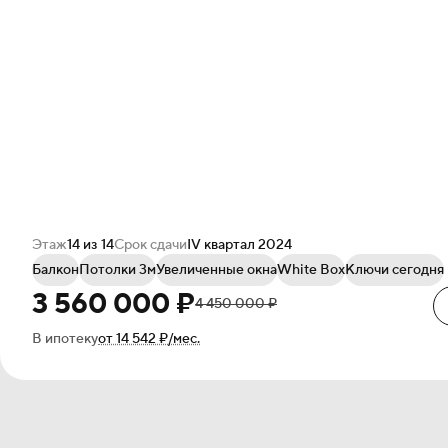
Этаж
14 из 14
Срок сдачи
IV квартал 2024
Балкон
Потолки 3м
Увеличенные окна
White Box
Ключи сегодня
3 560 000 ₽
4 450 000 ₽
В ипотеку
от 14 542 ₽/мес.