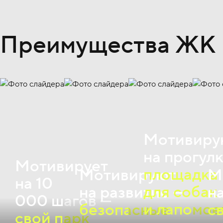
Преимущества ЖК
Мотивиру
на прогул
Мотивирует
площадка
Мотивируют
М
на 10
для собак
на развитие —
н
000 шагов —
и лапомое
безопасные
с
свой парк