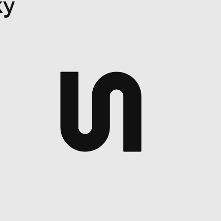
ку
14 из 14