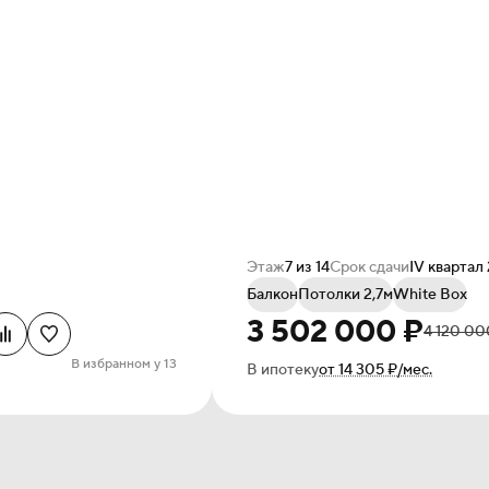
Этаж
7 из 14
Срок сдачи
IV квартал
Балкон
Потолки 2,7м
White Box
3 502 000 ₽
4 120 00
В избранном у 13
В ипотеку
от 14 305 ₽/мес.