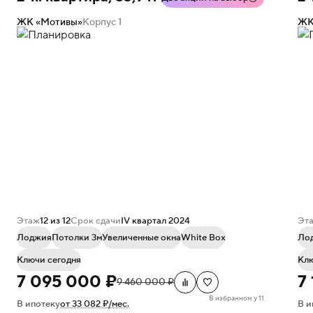
ЖК «Мотивы»
Корпус 1
ЖК
Этаж
12 из 12
Срок сдачи
IV квартал 2024
Эт
Лоджия
Потолки 3м
Увеличенные окна
White Box
Ло
Ключи сегодня
Клю
7 095 000 ₽
7
9 460 000 ₽
В избранном у 11
В ипотеку
от 33 082 ₽/мес.
В и