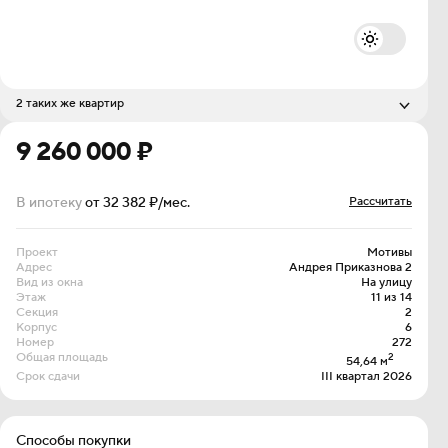
2 таких же квартир
Стоимость
Этаж
9 320 000 ₽
9 260 000 ₽
12 из 14
9 940 000 ₽
14 из 14
В ипотеку
от 32 382 ₽/мес.
Рассчитать
Проект
Мотивы
Адрес
Андрея Приказнова 2
Вид из окна
На улицу
Этаж
11 из 14
Секция
2
Корпус
6
Номер
272
Общая площадь
2
54,64 м
Срок сдачи
III квартал 2026
Способы покупки