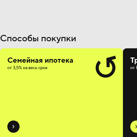
Способы покупки
Семейная ипотека
Т
от 3,5% на весь срок
от 
Мотив
на
Мотивируют
поряд