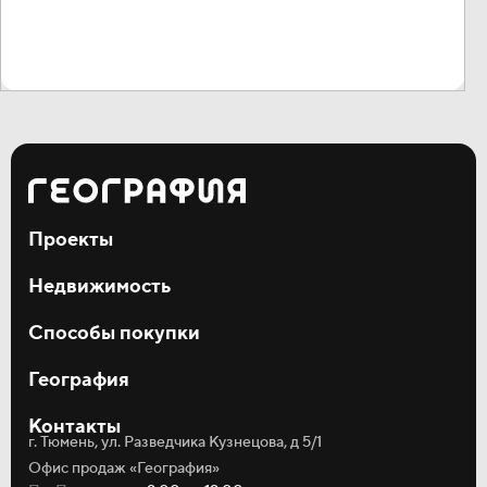
Проекты
Мотивы
Недвижимость
Дивный квартал у озера
Окинава
Квартиры
Способы покупки
Студии
Однокомнатные
Ипотека
Двухкомнатные
География
Рассрочка
Трёхкомнатные
Материнский капитал
О компании
Коммерция
Трейд-ин
Контакты
Акции и новости
Кладовые
г. Тюмень, ул. Разведчика Кузнецова, д 5/1
Статьи
Паркинг
Тендеры
Офис продаж «География»
Риелторам