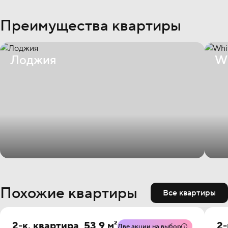
Преимущества квартиры
Лоджия
Wh
Похожие квартиры
Все квартиры
2-к. квартира, 53,9 м²
2-
Две акции на выбор