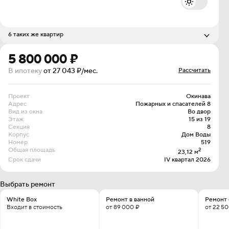
6 таких же квартир
Стоимость
Этаж
5 720 000 ₽
5 800 000 ₽
6 из 19
5 720 000 ₽
7 из 19
В ипотеку
от 27 043 ₽/мес.
Рассчитать
5 760 000 ₽
8 из 19
5 760 000 ₽
11 из 19
5 760 000 ₽
13 из 19
Проект
Окинава
Адрес
Пожарных и спасателей 8
5 800 000 ₽
17 из 19
Вид из окна
Во двор
Этаж
15 из 19
Секция
8
Корпус
Дом Воды
Номер
519
Общая площадь
2
23,12 м
Срок сдачи
IV квартал 2026
Выбрать ремонт
White Box
Ремонт в ванной
Ремонт 
Входит в стоимость
от 89 000 ₽
от 22 5