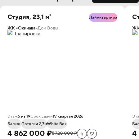
Студия, 23,1 м²
Ст
Лаймквартира
ЖК «Окинава»
Дом Воды
ЖК
Этаж
6 из 19
Срок сдачи
IV квартал 2026
Эт
Балкон
Потолки 2,7м
White Box
Бал
4 862 000 ₽
4
5 720 000 ₽