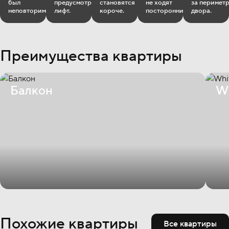
был
предусмотрен
становятся
не ходят
за перимет
неповторим.
лифт.
короче.
посторонние.
двора.
Преимущества квартиры
Балкон
Wh
Похожие квартиры
Все квартиры