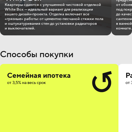
Квартиры сдаются с улучшенной чистовой отделкой
от обое
White Box — идеальный вариант для реализации
под пок
вашего дизайн‐проекта. Отделка включает все
до каче
«грязные» работы: от цементно‐песчаной стяжки пола
сантехн
и оштукатуривания стен до установки радиаторов
в ванной
и выключателей.
комнате.
Способы покупки
Семейная ипотека
Р
от 3,5% на весь срок
от 