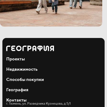
Проекты
Мотивы
Недвижимость
Дивный квартал у озера
Окинава
Квартиры
Способы покупки
Студии
Однокомнатные
Ипотека
Двухкомнатные
География
Рассрочка
Трёхкомнатные
Материнский капитал
О компании
Коммерция
Трейд-ин
Контакты
Акции и новости
Кладовые
г. Тюмень, ул. Разведчика Кузнецова, д 5/1
Статьи
Паркинг