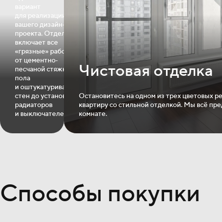
вариант
для реализации
вашего дизайн‐
проекта. Отделка
включает все
«грязные» работы:
от цементно‐
Чистовая отделка
песчаной стяжки
пола
и оштукатуривания
стен до установки
Остановитесь на одном из трех цветовых р
радиаторов
квартиру со стильной отделкой. Мы всё пре
и выключателей.
комнате.
Способы покупки