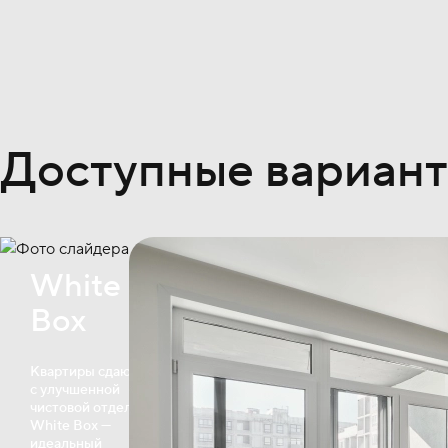
Доступные вариант
White
Box
Квартиры сдаются
с улучшенной
чистовой отделкой
White Box —
идеальный