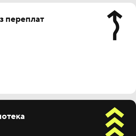
з переплат
потека