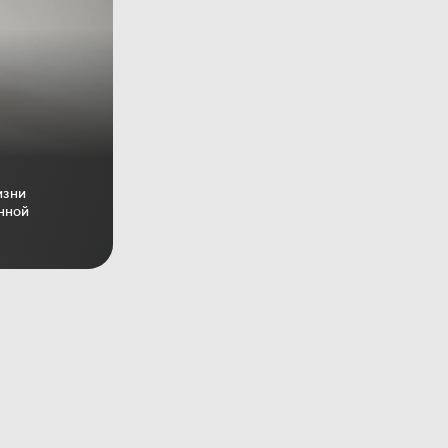
изни
анной