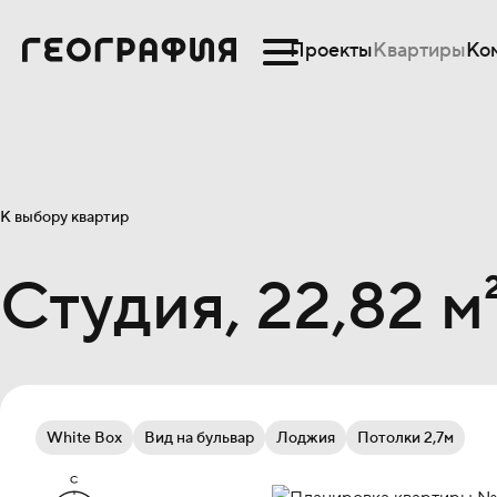
Проекты
Квартиры
Ко
К выбору квартир
Студия, 22,82 м
White Box
Вид на бульвар
Лоджия
Потолки 2,7м