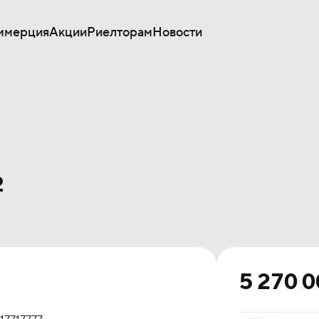
ммерция
Акции
Риелторам
Новости
²
5 270 0