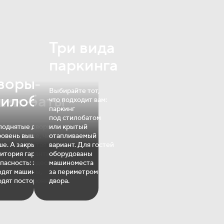
Три вида
паркинга
воры‐
Выбирайте тот,
тилобаты
ами —
что подходит вам:
паркинг
х
под стилобатом
поднятые дворы
или крытый
ровень выше, чище
отапливаемый
а в кофейне
ше. А закрытая
вариант. Для гостей
у в салоне
итория гарантирует
оборудованы
ите посылки
пасность: здесь
машиноместа
наве любые
здят машины,
за периметром
роче.
одят посторонние.
двора.