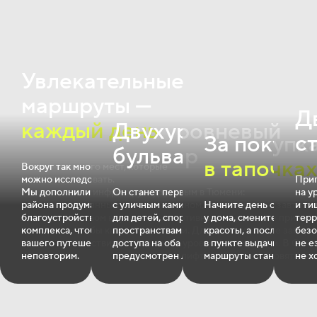
Увлекательные
маршруты —
Д
каждый день
Двухуровневый
с
За покупк
бульвар
в тапочка
Вокруг так много мест, которые
можно исследовать.
При
Мы дополнили инфраструктуру
Он станет первым в Тюмени:
на у
района продуманным
с уличным камином, игровыми
Начните день с завтрак
и ти
благоустройством внутри
для детей, спортивными и релакс‐
у дома, смените прическ
терр
комплекса, чтобы каждый момент
пространствами. Для лёгкого
красоты, а после забер
безо
вашего путешествия был
доступа на оба уровня бульвара
в пункте выдачи. В Оки
не е
неповторим.
предусмотрен лифт.
маршруты становятся ко
не х