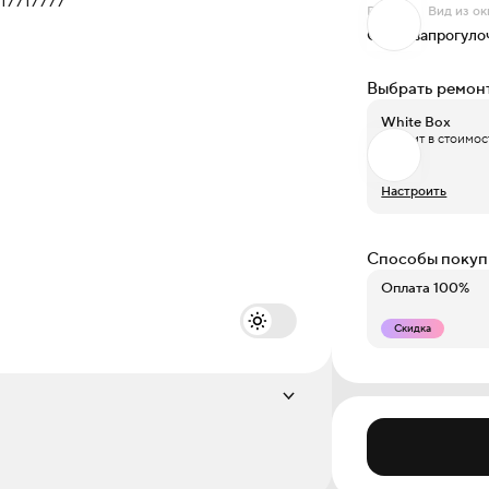
Проект
Вид из ок
Окинава
прогуло
Выбрать ремон
White Box
Входит в стоимос
Настроить
Способы покуп
Оплата 100%
Скидка
Этаж
2 из 17