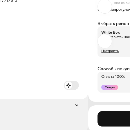
Проект
Вид из ок
Окинава
прогуло
Выбрать ремон
White Box
Входит в стоимос
Настроить
Способы покуп
Оплата 100%
Скидка
Этаж
2 из 17