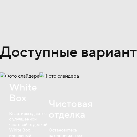
Доступные вариант
White
Box
Чистовая
отделка
Квартиры сдаются
с улучшенной
чистовой отделкой
White Box —
Остановитесь
идеальный
на одном из трех