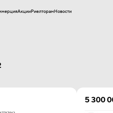
ммерция
Акции
Риелторам
Новости
²
5 300 0