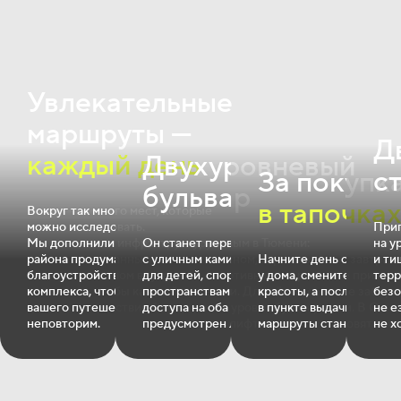
Увлекательные
маршруты —
Д
каждый день
Двухуровневый
с
За покупк
бульвар
в тапочка
Вокруг так много мест, которые
можно исследовать.
При
Мы дополнили инфраструктуру
Он станет первым в Тюмени:
на у
района продуманным
с уличным камином, игровыми
Начните день с завтрак
и ти
благоустройством внутри
для детей, спортивными и релакс‐
у дома, смените прическ
терр
комплекса, чтобы каждый момент
пространствами. Для лёгкого
красоты, а после забер
безо
вашего путешествия был
доступа на оба уровня бульвара
в пункте выдачи. В Оки
не е
неповторим.
предусмотрен лифт.
маршруты становятся ко
не х