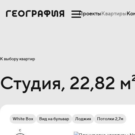
Проекты
Квартиры
Ко
К выбору квартир
Студия, 22,82 м
White Box
Вид на бульвар
Лоджия
Потолки 2,7м