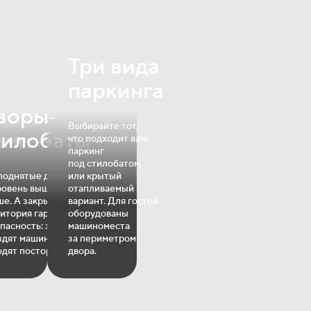
Три вида
паркинга
воры‐
Выбирайте тот,
тилобаты
ами —
что подходит вам:
паркинг
х
под стилобатом
поднятые дворы
или крытый
ровень выше, чище
отапливаемый
а в кофейне
ше. А закрытая
вариант. Для гостей
у в салоне
итория гарантирует
оборудованы
ите посылки
пасность: здесь
машиноместа
наве любые
здят машины,
за периметром
роче.
одят посторонние.
двора.