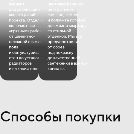
вариант
цветовых решений —
для реализации
нейтральное,
вашего дизайн‐
светлое, тёмное —
проекта. Отделка
и получите готовую
включает все
для жизни квартиру
«грязные» работы:
со стильной
от цементно‐
отделкой. Мы всё
песчаной стяжки
предусмотрели:
пола
от обоев
и оштукатуривания
под покраску
стен до установки
до качественной
радиаторов
сантехники в ванной
и выключателей.
комнате.
Способы покупки