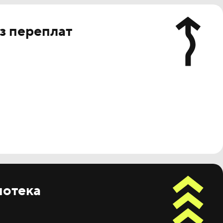
з переплат
потека