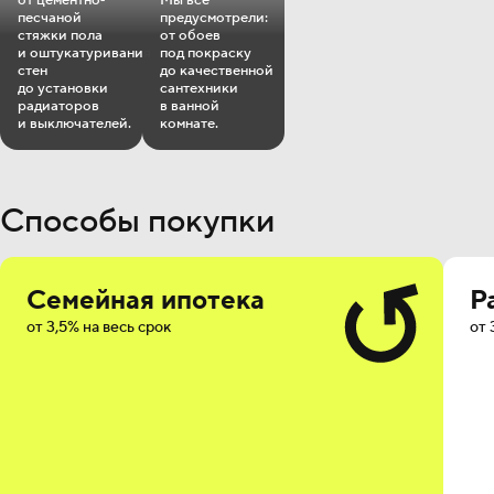
от цементно‐
Мы всё
песчаной
предусмотрели:
стяжки пола
от обоев
и оштукатуривания
под покраску
стен
до качественной
до установки
сантехники
радиаторов
в ванной
и выключателей.
комнате.
Способы покупки
Семейная ипотека
Р
от 3,5% на весь срок
от 