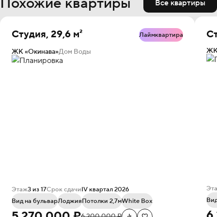
Похожие квартиры
Все квартиры
Студия, 29,6 м²
Ст
Лаймквартира
ЖК
ЖК «Окинава»
Дом Воды
Эт
Этаж
3 из 17
Срок сдачи
IV квартал 2026
Вид
Вид на бульвар
Лоджия
Потолки 2,7м
White Box
6
5 270 000 ₽
6 200 000 ₽