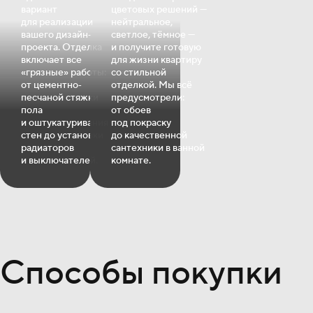
вариант
цветовых решений —
для реализации
нейтральное,
вашего дизайн‐
светлое, тёмное —
проекта. Отделка
и получите готовую
включает все
для жизни квартиру
«грязные» работы:
со стильной
от цементно‐
отделкой. Мы всё
песчаной стяжки
предусмотрели:
пола
от обоев
и оштукатуривания
под покраску
стен до установки
до качественной
радиаторов
сантехники в ванной
и выключателей.
комнате.
Способы покупки