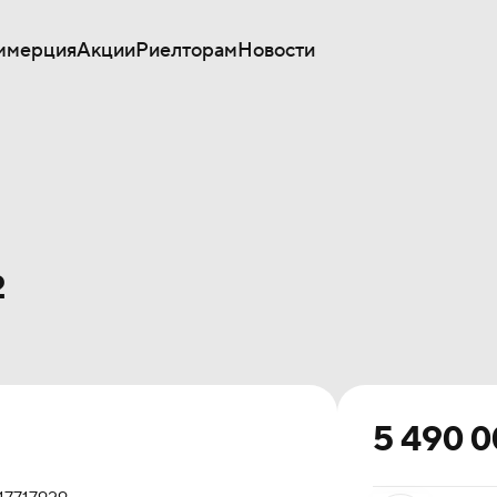
ммерция
Акции
Риелторам
Новости
²
5 490 0