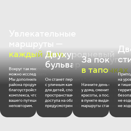
Увлекательные
маршруты —
Дв
каждый день
Двухуровневый
ст
За покупка
бульвар
в тапочках
Вокруг так много мест, которые
можно исследовать.
Припо
Мы дополнили инфраструктуру
Он станет первым в Тюмени:
на уро
района продуманным
с уличным камином, игровыми
Начните день с завтрака 
и тише
благоустройством внутри
для детей, спортивными и релакс‐
у дома, смените прическу
террит
комплекса, чтобы каждый момент
пространствами. Для лёгкого
красоты, а после заберит
безопа
вашего путешествия был
доступа на оба уровня бульвара
в пункте выдачи. В Окин
не езд
неповторим.
предусмотрен лифт.
маршруты становятся кор
не ход