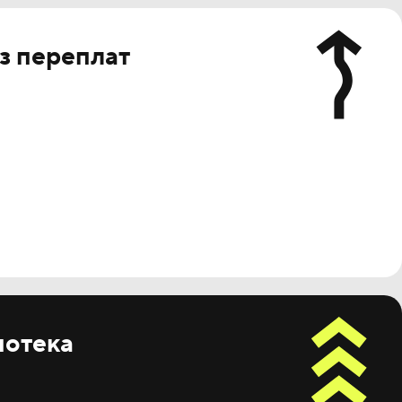
з переплат
потека