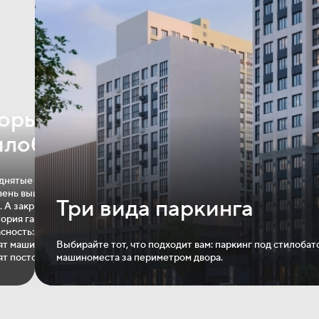
оры‐
илобаты
ми —
днятые дворы
вень выше, чище
Три вида паркинга
в кофейне
. А закрытая
 в салоне
ория гарантирует
е посылки
сность: здесь
аве любые
ят машины,
Выбирайте тот, что подходит вам: паркинг под стилоба
оче.
ят посторонние.
машиноместа за периметром двора.