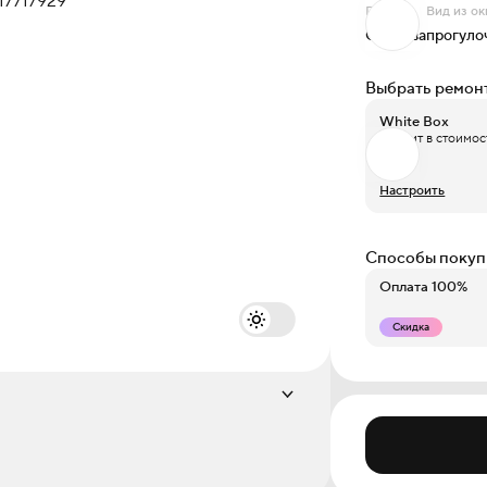
Проект
Вид из ок
Окинава
прогуло
Выбрать ремон
White Box
Входит в стоимос
Настроить
Способы покуп
Оплата 100%
Скидка
Этаж
3 из 19