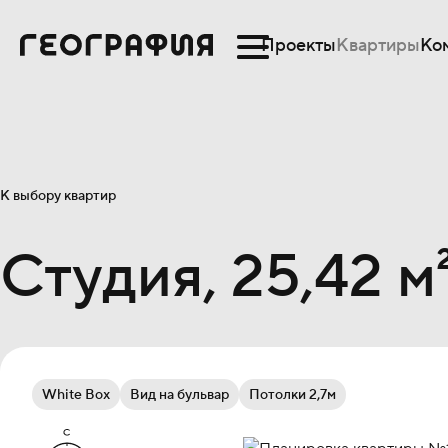
Проекты
Квартиры
Ко
К выбору квартир
Студия, 25,42 м
White Box
Вид на бульвар
Потолки 2,7м