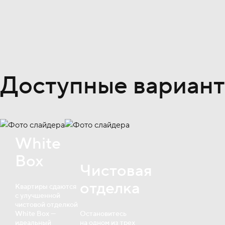
Доступные вариант
White
Box
Чистовая
отделка
Квартиры сдаются
с улучшенной
чистовой отделкой
White Box —
Остановитесь
идеальный
на одном из трех