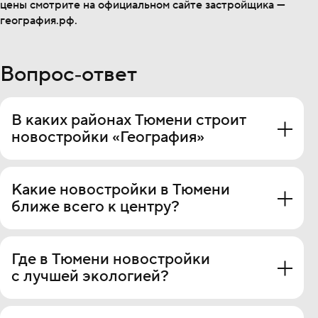
цены смотрите на официальном сайте застройщика —
география.рф.
Вопрос‐ответ
В каких районах Тюмени строит
новостройки «География»
Мы строим в 5‐м Заречном микрорайоне (
ЖК
Какие новостройки в Тюмени
«Дивный квартал у озера»
и
ЖК «Окинава»
),
ближе всего к центру?
у Плехановского бора на Московском тракте (эко‐
квартал
«Мотивы»
). Все локации сочетают хорошую
экологию и транспортную доступность.
К центру близок 5‐й Заречный микрорайон —
Где в Тюмени новостройки
например,
ЖК «Дивный квартал у озера»
и
ЖК
с лучшей экологией?
«Окинава»
: около 10 минут до центра
на автомобиле, при этом всего 400 метров до озера
Алебашево.