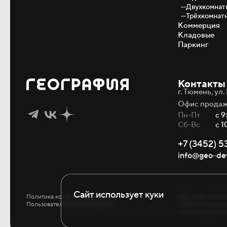
Двухкомнат
Трёхкомнат
Коммерция
Кладовые
Паркинг
Контакты
г. Тюмень, ул
Офис продаж
Пн-Пт
с 9
Сб-Вс
с 1
+7 (3452) 5
info@geo-dev
Сайт использует куки
Политика конфиденциальности
Все права на пу
Пользовательское соглашение
Любая информаци
характер и не я
Используя сайт география.рф, Вы согл