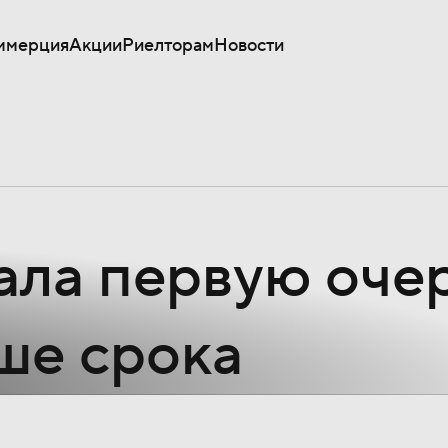
ммерция
Акции
Риелторам
Новости
ала первую оче
ше срока