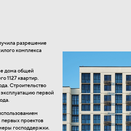
олучила разрешение
жилого комплекса
ре дома общей
го 1127 квартир.
ода. Строительство
в эксплуатацию первой
ода.
 использованием
з первых проектов
 меры господдержки.