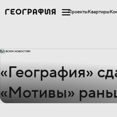
Проекты
Квартиры
Ко
Ко всем новостям
«География» сд
«Мотивы» рань