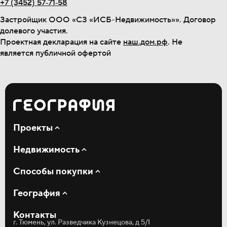
+7 (3452) 57‐71‐58
Застройщик ООО «СЗ «ИСБ-Недвижимость»». Договор
долевого участия.
Проектная декларация на сайте
наш.дом.рф
. Не
является публичной офертой
Проекты
Мотивы
Недвижимость
Дивный квартал у озера
Окинава
Квартиры
Способы покупки
Студии
Однокомнатные
Ипотека
Двухкомнатные
География
Рассрочка
Трёхкомнатные
Материнский капитал
О компании
Коммерция
Трейд-ин
Контакты
Акции и новости
Кладовые
г. Тюмень, ул. Разведчика Кузнецова, д 5/1
Статьи
Паркинг